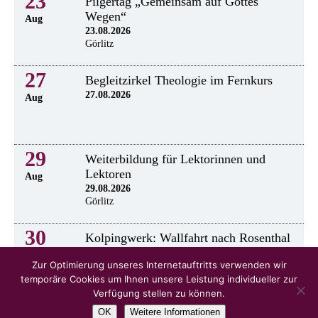
23
Pilgertag „Gemeinsam auf Gottes
Wegen“
Aug
23.08.2026
Görlitz
27
Begleitzirkel Theologie im Fernkurs
27.08.2026
Aug
29
Weiterbildung für Lektorinnen und
Lektoren
Aug
29.08.2026
Görlitz
30
Kolpingwerk: Wallfahrt nach Rosenthal
30.8.2026
Aug
Zur Optimierung unseres Internetauftritts verwenden wir
temporäre Cookies um Ihnen unsere Leistung individueller zur
Verfügung stellen zu können.
OK
Weitere Informationen
alle Veranstaltungen