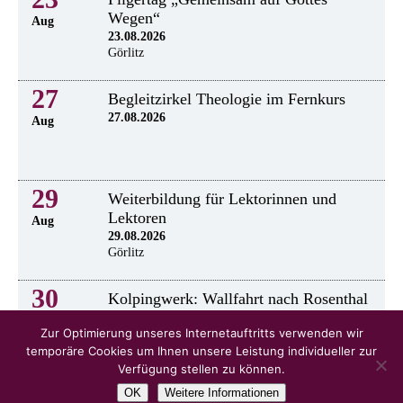
Wegen“
Aug
23.08.2026
Görlitz
27
Begleitzirkel Theologie im Fernkurs
27.08.2026
Aug
29
Weiterbildung für Lektorinnen und
Lektoren
Aug
29.08.2026
Görlitz
30
Kolpingwerk: Wallfahrt nach Rosenthal
30.8.2026
Aug
Zur Optimierung unseres Internetauftritts verwenden wir
temporäre Cookies um Ihnen unsere Leistung individueller zur
Verfügung stellen zu können.
OK
Weitere Informationen
alle Veranstaltungen