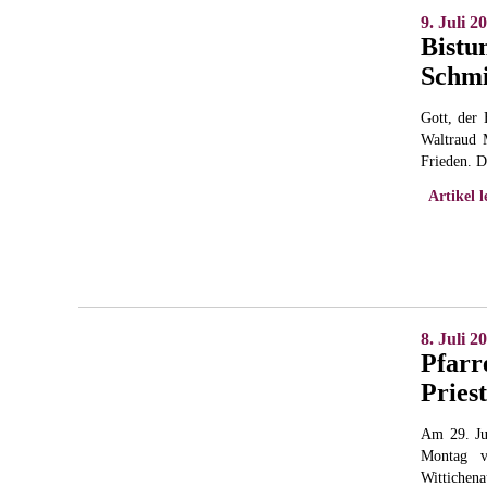
9. Juli 2
Bistu
Schmi
Gott, der
Waltraud 
Frieden. D
Artikel l
8. Juli 2
Pfarr
Pries
Am 29. Ju
Montag v
Wittichen