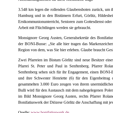
3.548 km legen die rollenden Glaubensboten zurück, um 
Hamburg und in den Bistümern Erfurt, Görlitz, Hildesh
Erstkommunionunterricht, Senioren zum Gottesdienst oder 
Arbeit mit Flüchtlingen werden sie gebraucht.
Monsignore Georg Austen, Generalsekretär des Bonifatiu
der BONI-Busse: „Sie alle hier tragen das Markenzeichen
Region von dem, was Sie hier erleben. Glaube braucht Gesi
Zwei Pfarreien im Bistum Görlitz sind neue Besitzer eine
Pfarrei St. Peter und Paul in Senftenberg. Pfarrer Ro
Senftenberg sehen sich für ihr Engagement, einen BONI-B
und ihre Schwester Henriette (6) für den Eigenbeitrag
gesammelten 3.000 Euro zeugen von ihrem unermüdlichen E
Bulli wird für den Austausch mit dem nahegelegenen Polen
im Bild Monsignore Georg Austen, rechts Pfarrer Rolan
Bonifatiuswerk der Diözese Görlitz die Anschaffung mit je
Quelle:
www.bonifatiuswerk.de