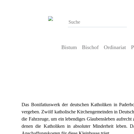
Bistum
Bischof
Ordinariat
P
8. Juni 2017
Zwölf neue BONI-Busse zum Bonifatius
Bistum Görlitz
Das Bonifatiuswerk der deutschen Katholiken in Paderb
vergeben. Zwölf katholische Kirchengemeinden in Deutsch
die Fahrzeuge, um ein lebendiges Glaubensleben aufrecht z
denen die Katholiken in absoluter Minderheit leben. Da
Anschaffungskosten für diese Kleinbusse trägt.