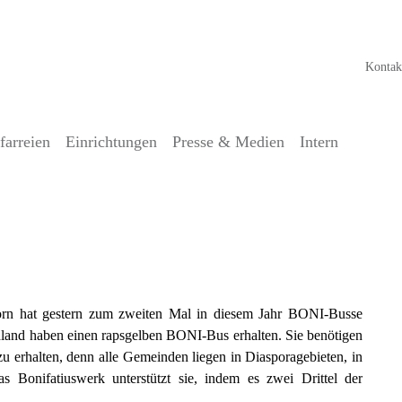
Kontak
farreien
Einrichtungen
Presse & Medien
Intern
tag 2017 – zwei rollen künftig im
orn hat gestern zum zweiten Mal in diesem Jahr BONI-Busse
land haben einen rapsgelben BONI-Bus erhalten. Sie benötigen
u erhalten, denn alle Gemeinden liegen in Diasporagebieten, in
s Bonifatiuswerk unterstützt sie, indem es zwei Drittel der