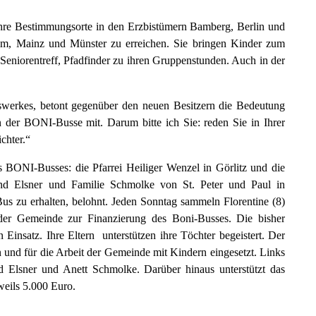
ihre Bestimmungsorte in den Erzbistümern Bamberg, Berlin und
eim, Mainz und Münster zu erreichen. Sie bringen Kinder zum
Seniorentreff, Pfadfinder zu ihren Gruppenstunden. Auch in der
swerkes, betont gegenüber den neuen Besitzern die Bedeutung
 der BONI-Busse mit. Darum bitte ich Sie: reden Sie in Ihrer
chter.“
s BONI-Busses: die Pfarrei Heiliger Wenzel in Görlitz und die
land Elsner und Familie Schmolke von St. Peter und Paul in
us zu erhalten, belohnt. Jeden Sonntag sammeln Florentine (8)
 der Gemeinde zur Finanzierung des Boni-Busses. Die bisher
insatz. Ihre Eltern unterstützen ihre Töchter begeistert. Der
 und für die Arbeit der Gemeinde mit Kindern eingesetzt. Links
d Elsner und Anett Schmolke. Darüber hinaus unterstützt das
weils 5.000 Euro.