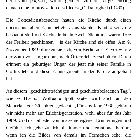
der Psalm (74,3-11) wurde gebetet. Von der Orgel erklang
danach eine Improvisation des Liedes „O Traurigkeit (EG80).
Die Gottesdienstbesucher hatten die Kirche durch einen
übermannshohen Zaun betreten, aus stabilen Kanthölzern, die
bespannt sind mit Stacheldraht. In zwei Diktaturen waren Tore
der Freiheit geschlossen – in der Kirche sind sie offen. Am 9.
November 1989 öffneten sie sich, von Berlin aus. Zuvor wurde
der Zaun von Ungarn aus, nach Österreich, zerschnitten. Daran
erinnert ein gebürtiger Ungar, der jetzt mit seiner Familie in
Görlitz lebt und diese Zaunsegmente in der Kirche aufgebaut
hat.
An diesem „geschichtsträchtigen und geschichtsbeladenen Tag“,
wie es Bischof Wolfgang Ipolt sagte, wird auch an den
Mauerfall vor 30 Jahren gedacht. „Für das Jahr 1938 gehören
wir nicht mehr zur Erlebnisgeneration, wohl aber für das Jahr
1989. Und da hat jeder von uns seine eigenen Erinnerungen und
Gefühle. Ich gebe zu, ich bin immer noch emotional berührt,
wenn ich die Bilder von damals im Fernsehen sehe: die