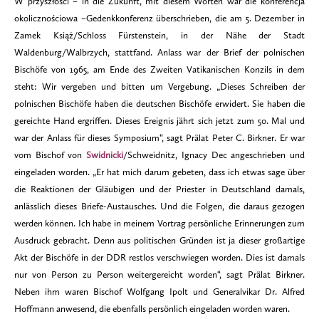
W przyszłości – in die Zukunft, mit diesem Worten war die konferencja
okolicznościowa –Gedenkkonferenz überschrieben, die am 5. Dezember in
Zamek Książ/Schloss Fürstenstein, in der Nähe der Stadt
Waldenburg/Walbrzych, stattfand. Anlass war der Brief der polnischen
Bischöfe von 1965, am Ende des Zweiten Vatikanischen Konzils in dem
steht: Wir vergeben und bitten um Vergebung. „Dieses Schreiben der
polnischen Bischöfe haben die deutschen Bischöfe erwidert. Sie haben die
gereichte Hand ergriffen. Dieses Ereignis jährt sich jetzt zum 50. Mal und
war der Anlass für dieses Symposium“, sagt Prälat Peter C. Birkner. Er war
vom Bischof von
Swidnicki
/Schweidnitz, Ignacy Dec angeschrieben und
eingeladen worden. „Er hat mich darum gebeten, dass ich etwas sage über
die Reaktionen der Gläubigen und der Priester in Deutschland damals,
anlässlich dieses Briefe-Austausches. Und die Folgen, die daraus gezogen
werden können. Ich habe in meinem Vortrag persönliche Erinnerungen zum
Ausdruck gebracht. Denn aus politischen Gründen ist ja dieser großartige
Akt der Bischöfe in der DDR restlos verschwiegen worden. Dies ist damals
nur von Person zu Person weitergereicht worden“, sagt Prälat Birkner.
Neben ihm waren Bischof Wolfgang Ipolt und Generalvikar Dr. Alfred
Hoffmann anwesend, die ebenfalls persönlich eingeladen worden waren.