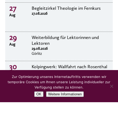
27
Begleitzirkel Theologie im Fernkurs
27.08.2026
Aug
29
Weiterbildung für Lektorinnen und
Lektoren
Aug
29.08.2026
Görlitz
30
Kolpingwerk: Wallfahrt nach Rosenthal
30.8.2026
Aug
Zur Optimierung unseres Internetauftritts verwenden wir
temporäre Cookies um Ihnen unsere Leistung individueller zur
Verfügung stellen zu können.
OK
Weitere Informationen
alle Veranstaltungen