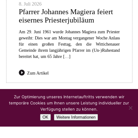
8. Juli 2026
Pfarrer Johannes Magiera feiert
eisernes Priesterjubiläum
Am 29. Juni 1961 wurde Johannes Magiera zum Priester
geweiht: Dies war am Montag vergangener Woche Anlass
für einen großen Festtag, den die Wittichenauer
Gemeinde ihrem langjährigen Pfarrer im (Un-)Ruhestand
bereitet hat, um 65 Jahre […]
Zum Artikel
Ältere Artikel
Zur Optimierung unseres Internetauftritts verwenden wir
temporäre Cookies um Ihnen unsere Leistung individueller zur
Verfügung stellen zu können.
OK
Weitere Informationen