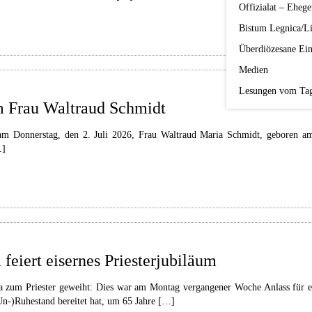
Offizialat – Ehege
Bistum Legnica/Li
Überdiözesane Ein
Medien
Lesungen vom Ta
um Frau Waltraud Schmidt
am Donnerstag, den 2. Juli 2026, Frau Waltraud Maria Schmidt, geboren am
…]
feiert eisernes Priesterjubiläum
zum Priester geweiht: Dies war am Montag vergangener Woche Anlass für ei
n-)Ruhestand bereitet hat, um 65 Jahre […]