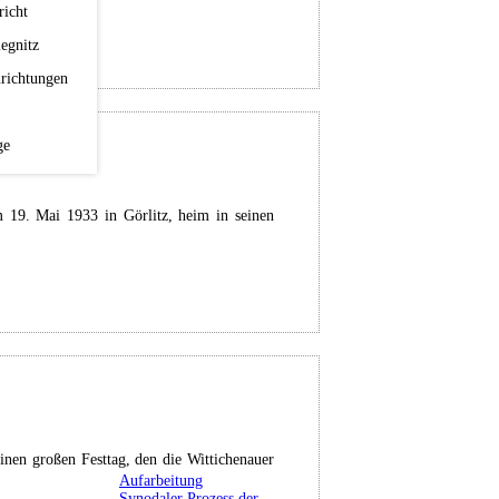
richt
egnitz
richtungen
ge
 19. Mai 1933 in Görlitz, heim in seinen
nen großen Festtag, den die Wittichenauer
Aufarbeitung
Synodaler Prozess der