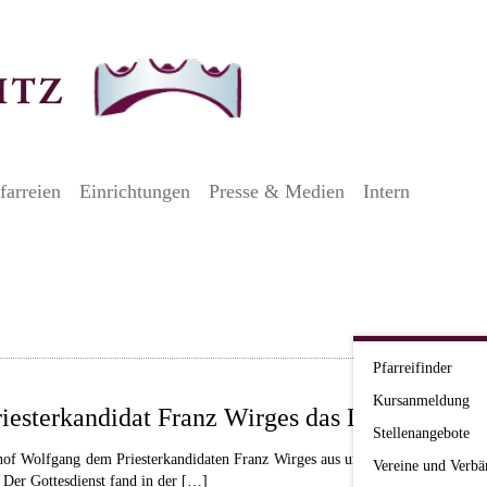
farreien
Einrichtungen
Presse & Medien
Intern
Pfarreifinder
Kursanmeldung
riesterkandidat Franz Wirges das Lektorat
Stellenangebote
hof Wolfgang dem Priesterkandidaten Franz Wirges aus unserem Bistum am Sam
Vereine und Verbä
. Der Gottesdienst fand in der […]