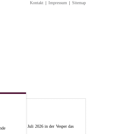
Kontakt
|
Impressum
|
Sitemap
stag, dem 04. Juli 2026 in der Vesper das
nde