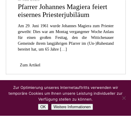
Pfarrer Johannes Magiera feiert
eisernes Priesterjubiläum
Am 29. Juni 1961 wurde Johannes Magiera zum Priester
geweiht: Dies war am Montag vergangener Woche Anlass
für einen großen Festtag, den die Wittichenauer
Gemeinde ihrem langjährigen Pfarrer im (Un-)Ruhestand
bereitet hat, um 65 Jahre […]
Zum Artikel
Ältere Artikel
Zur Optimierung unseres Internetauftritts verwenden wir
temporäre Cookies um Ihnen unsere Leistung individueller zur
Verfügung stellen zu können.
OK
Weitere Informationen