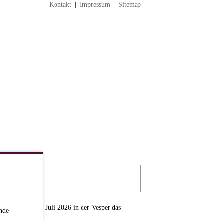
Kontakt
|
Impressum
|
Sitemap
stag, dem 04. Juli 2026 in der Vesper das
nde