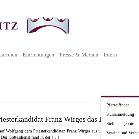
farreien
Einrichtungen
Presse & Medien
Intern
Pfarreifinder
Kursanmeldung
riesterkandidat Franz Wirges das Lektorat
Stellenangebote
hof Wolfgang dem Priesterkandidaten Franz Wirges aus unserem Bistum am Sam
Vereine und Verbä
. Der Gottesdienst fand in der […]