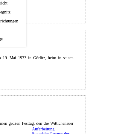
richt
egnitz
richtungen
ge
 19. Mai 1933 in Görlitz, heim in seinen
nen großen Festtag, den die Wittichenauer
Aufarbeitung
Synodaler Prozess der