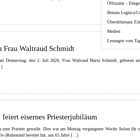
Offizialat – Ehege
Bistum Legnica/Li
Überdiözesane Ein
Medien
Lesungen vom Ta
um Frau Waltraud Schmidt
am Donnerstag, den 2. Juli 2026, Frau Waltraud Maria Schmidt, geboren am
…]
feiert eisernes Priesterjubiläum
zum Priester geweiht: Dies war am Montag vergangener Woche Anlass für ei
n-)Ruhestand bereitet hat, um 65 Jahre […]