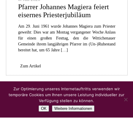
Pfarrer Johannes Magiera feiert
eisernes Priesterjubiläum
Am 29. Juni 1961 wurde Johannes Magiera zum Priester
geweiht: Dies war am Montag vergangener Woche Anlass
für einen großen Festtag, den die Wittichenauer
Gemeinde ihrem langjährigen Pfarrer im (Un-)Ruhestand
bereitet hat, um 65 Jahre […]
Zum Artikel
Ältere Artikel
Zur Optimierung unseres Internetauftritts verwenden wir
temporäre Cookies um Ihnen unsere Leistung individueller zur
Verfügung stellen zu können.
OK
Weitere Informationen