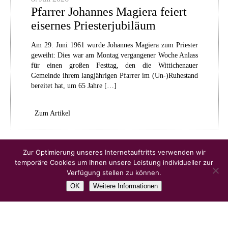
Pfarrer Johannes Magiera feiert
eisernes Priesterjubiläum
Am 29. Juni 1961 wurde Johannes Magiera zum Priester
geweiht: Dies war am Montag vergangener Woche Anlass
für einen großen Festtag, den die Wittichenauer
Gemeinde ihrem langjährigen Pfarrer im (Un-)Ruhestand
bereitet hat, um 65 Jahre […]
Zum Artikel
Ältere Artikel
Zur Optimierung unseres Internetauftritts verwenden wir
temporäre Cookies um Ihnen unsere Leistung individueller zur
Verfügung stellen zu können.
OK
Weitere Informationen