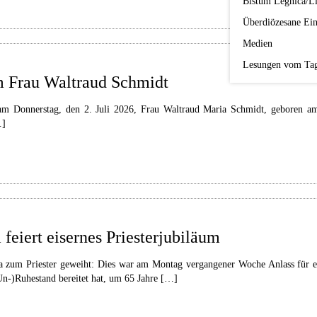
Bistum Legnica/Li
Überdiözesane Ein
Medien
Lesungen vom Ta
um Frau Waltraud Schmidt
am Donnerstag, den 2. Juli 2026, Frau Waltraud Maria Schmidt, geboren am
…]
feiert eisernes Priesterjubiläum
zum Priester geweiht: Dies war am Montag vergangener Woche Anlass für ei
n-)Ruhestand bereitet hat, um 65 Jahre […]