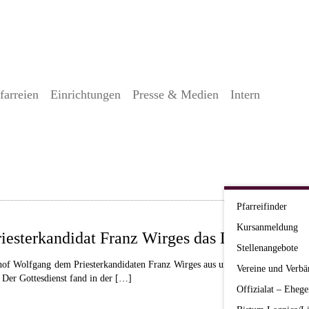
farreien
Einrichtungen
Presse & Medien
Intern
Pfarreifinder
Kursanmeldung
riesterkandidat Franz Wirges das Lektorat
Stellenangebote
hof Wolfgang dem Priesterkandidaten Franz Wirges aus unserem Bistum am Sam
Vereine und Verbä
. Der Gottesdienst fand in der […]
Offizialat – Ehege