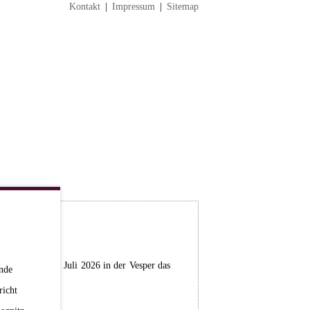
Kontakt
|
Impressum
|
Sitemap
stag, dem 04. Juli 2026 in der Vesper das
nde
richt