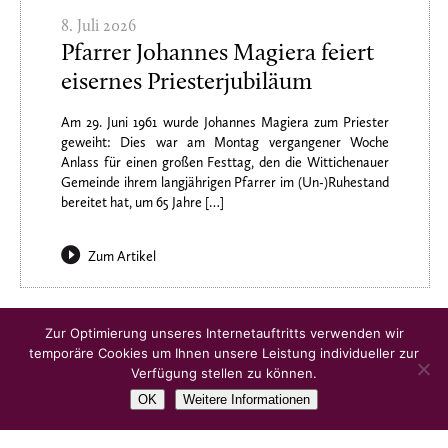
8. Juli 2026
Pfarrer Johannes Magiera feiert
eisernes Priesterjubiläum
Am 29. Juni 1961 wurde Johannes Magiera zum Priester
geweiht: Dies war am Montag vergangener Woche
Anlass für einen großen Festtag, den die Wittichenauer
Gemeinde ihrem langjährigen Pfarrer im (Un-)Ruhestand
bereitet hat, um 65 Jahre […]
Zum Artikel
Ältere Artikel
Zur Optimierung unseres Internetauftritts verwenden wir
temporäre Cookies um Ihnen unsere Leistung individueller zur
Verfügung stellen zu können.
OK
Weitere Informationen