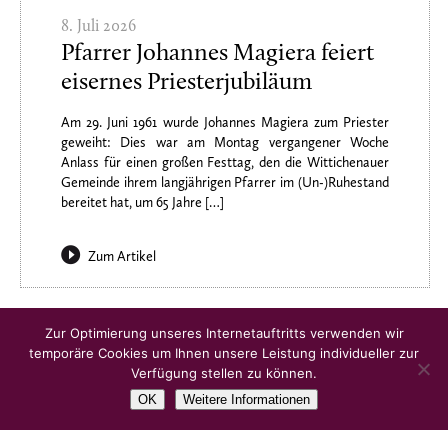
8. Juli 2026
Pfarrer Johannes Magiera feiert
eisernes Priesterjubiläum
Am 29. Juni 1961 wurde Johannes Magiera zum Priester
geweiht: Dies war am Montag vergangener Woche
Anlass für einen großen Festtag, den die Wittichenauer
Gemeinde ihrem langjährigen Pfarrer im (Un-)Ruhestand
bereitet hat, um 65 Jahre […]
Zum Artikel
Ältere Artikel
Zur Optimierung unseres Internetauftritts verwenden wir
temporäre Cookies um Ihnen unsere Leistung individueller zur
Verfügung stellen zu können.
OK
Weitere Informationen