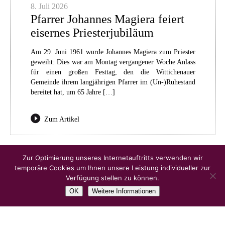
8. Juli 2026
Pfarrer Johannes Magiera feiert
eisernes Priesterjubiläum
Am 29. Juni 1961 wurde Johannes Magiera zum Priester
geweiht: Dies war am Montag vergangener Woche Anlass
für einen großen Festtag, den die Wittichenauer
Gemeinde ihrem langjährigen Pfarrer im (Un-)Ruhestand
bereitet hat, um 65 Jahre […]
Zum Artikel
Ältere Artikel
Zur Optimierung unseres Internetauftritts verwenden wir
temporäre Cookies um Ihnen unsere Leistung individueller zur
Verfügung stellen zu können.
OK
Weitere Informationen