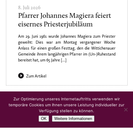
8. Juli 2026
Pfarrer Johannes Magiera feiert
eisernes Priesterjubiläum
Am 29. Juni 1961 wurde Johannes Magiera zum Priester
geweiht: Dies war am Montag vergangener Woche
Anlass für einen großen Festtag, den die Wittichenauer
Gemeinde ihrem langjährigen Pfarrer im (Un-)Ruhestand
bereitet hat, um 65 Jahre […]
Zum Artikel
Ältere Artikel
Zur Optimierung unseres Internetauftritts verwenden wir
temporäre Cookies um Ihnen unsere Leistung individueller zur
Verfügung stellen zu können.
OK
Weitere Informationen