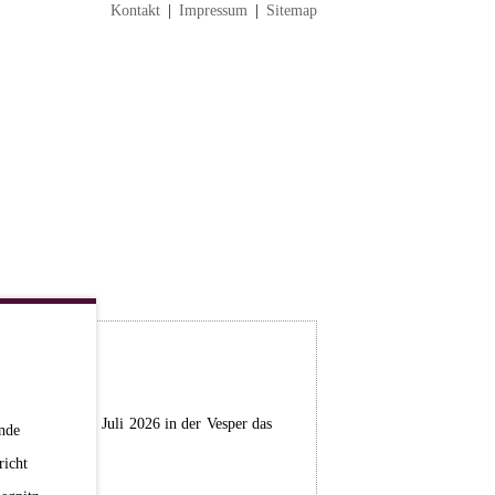
Kontakt
|
Impressum
|
Sitemap
stag, dem 04. Juli 2026 in der Vesper das
nde
richt