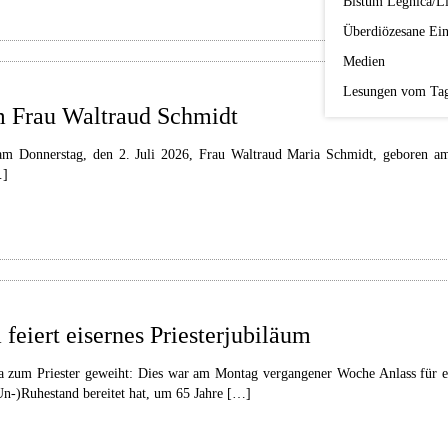
Bistum Legnica/Li
Überdiözesane Ein
Medien
Lesungen vom Ta
um Frau Waltraud Schmidt
am Donnerstag, den 2. Juli 2026, Frau Waltraud Maria Schmidt, geboren am
…]
feiert eisernes Priesterjubiläum
zum Priester geweiht: Dies war am Montag vergangener Woche Anlass für ei
n-)Ruhestand bereitet hat, um 65 Jahre […]