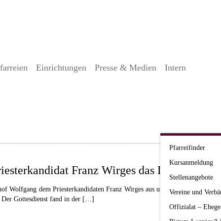
farreien
Einrichtungen
Presse & Medien
Intern
Pfarreifinder
Kursanmeldung
riesterkandidat Franz Wirges das Lektorat
Stellenangebote
hof Wolfgang dem Priesterkandidaten Franz Wirges aus unserem Bistum am Sam
Vereine und Verbä
. Der Gottesdienst fand in der […]
Offizialat – Ehege