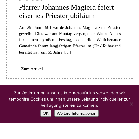
Pfarrer Johannes Magiera feiert
eisernes Priesterjubiläum
Am 29. Juni 1961 wurde Johannes Magiera zum Priester
geweiht: Dies war am Montag vergangener Woche Anlass
für einen großen Festtag, den die Wittichenauer
Gemeinde ihrem langjährigen Pfarrer im (Un-)Ruhestand
bereitet hat, um 65 Jahre […]
Zum Artikel
Ältere Artikel
Zur Optimierung unseres Internetauftritts verwenden wir
temporäre Cookies um Ihnen unsere Leistung individueller zur
Verfügung stellen zu können.
OK
Weitere Informationen