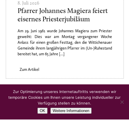
8. Juli 2026
Pfarrer Johannes Magiera feiert
eisernes Priesterjubiläum
Am 29. Juni 1961 wurde Johannes Magiera zum Priester
geweiht: Dies war am Montag vergangener Woche
Anlass für einen großen Festtag, den die Wittichenauer
Gemeinde ihrem langjährigen Pfarrer im (Un-)Ruhestand
bereitet hat, um 65 Jahre […]
Zum Artikel
Ältere Artikel
Zur Optimierung unseres Internetauftritts verwenden wir
temporäre Cookies um Ihnen unsere Leistung individueller zur
Verfügung stellen zu können.
OK
Weitere Informationen