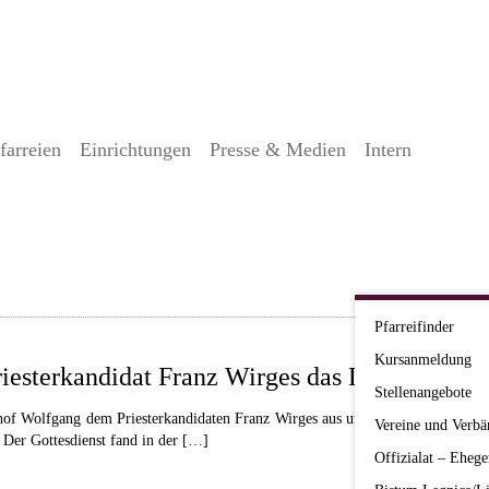
farreien
Einrichtungen
Presse & Medien
Intern
Pfarreifinder
Kursanmeldung
riesterkandidat Franz Wirges das Lektorat
Stellenangebote
hof Wolfgang dem Priesterkandidaten Franz Wirges aus unserem Bistum am Sam
Vereine und Verbä
. Der Gottesdienst fand in der […]
Offizialat – Ehege