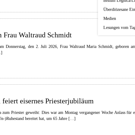
Bistum Legnica/Li
Überdiözesane Ein
Medien
Lesungen vom Ta
um Frau Waltraud Schmidt
am Donnerstag, den 2. Juli 2026, Frau Waltraud Maria Schmidt, geboren am
…]
feiert eisernes Priesterjubiläum
zum Priester geweiht: Dies war am Montag vergangener Woche Anlass für ei
n-)Ruhestand bereitet hat, um 65 Jahre […]