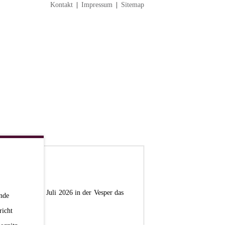
Kontakt
|
Impressum
|
Sitemap
stag, dem 04. Juli 2026 in der Vesper das
nde
richt