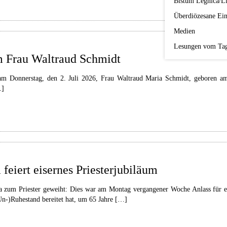
Bistum Legnica/Li
Überdiözesane Ein
Medien
Lesungen vom Ta
um Frau Waltraud Schmidt
am Donnerstag, den 2. Juli 2026, Frau Waltraud Maria Schmidt, geboren am
…]
feiert eisernes Priesterjubiläum
zum Priester geweiht: Dies war am Montag vergangener Woche Anlass für ei
n-)Ruhestand bereitet hat, um 65 Jahre […]