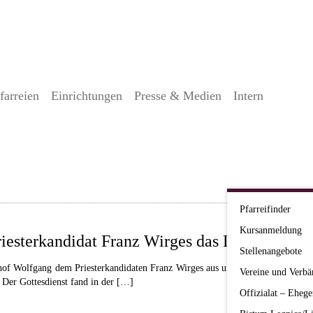
farreien
Einrichtungen
Presse & Medien
Intern
Pfarreifinder
Kursanmeldung
riesterkandidat Franz Wirges das Lektorat
Stellenangebote
hof Wolfgang dem Priesterkandidaten Franz Wirges aus unserem Bistum am Sam
Vereine und Verbä
. Der Gottesdienst fand in der […]
Offizialat – Ehege