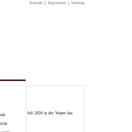
Kontakt
|
Impressum
|
Sitemap
stag, dem 04. Juli 2026 in der Vesper das
nde
richt