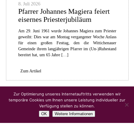
8. Juli 2026
Pfarrer Johannes Magiera feiert
eisernes Priesterjubiläum
Am 29. Juni 1961 wurde Johannes Magiera zum Priester
geweiht: Dies war am Montag vergangener Woche Anlass
für einen großen Festtag, den die Wittichenauer
Gemeinde ihrem langjährigen Pfarrer im (Un-)Ruhestand
bereitet hat, um 65 Jahre […]
Zum Artikel
Ältere Artikel
Zur Optimierung unseres Internetauftritts verwenden wir
temporäre Cookies um Ihnen unsere Leistung individueller zur
Verfügung stellen zu können.
OK
Weitere Informationen