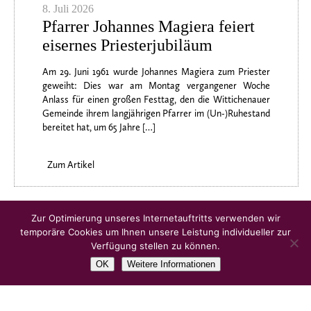
8. Juli 2026
Pfarrer Johannes Magiera feiert
eisernes Priesterjubiläum
Am 29. Juni 1961 wurde Johannes Magiera zum Priester
geweiht: Dies war am Montag vergangener Woche
Anlass für einen großen Festtag, den die Wittichenauer
Gemeinde ihrem langjährigen Pfarrer im (Un-)Ruhestand
bereitet hat, um 65 Jahre […]
Zum Artikel
Ältere Artikel
Zur Optimierung unseres Internetauftritts verwenden wir
temporäre Cookies um Ihnen unsere Leistung individueller zur
Verfügung stellen zu können.
OK
Weitere Informationen