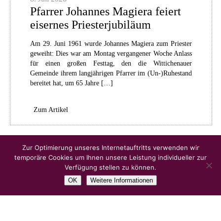
Pfarrer Johannes Magiera feiert
eisernes Priesterjubiläum
Am 29. Juni 1961 wurde Johannes Magiera zum Priester
geweiht: Dies war am Montag vergangener Woche Anlass
für einen großen Festtag, den die Wittichenauer
Gemeinde ihrem langjährigen Pfarrer im (Un-)Ruhestand
bereitet hat, um 65 Jahre […]
Zum Artikel
Ältere Artikel
Zur Optimierung unseres Internetauftritts verwenden wir
temporäre Cookies um Ihnen unsere Leistung individueller zur
Verfügung stellen zu können.
OK
Weitere Informationen