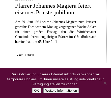
Pfarrer Johannes Magiera feiert
eisernes Priesterjubiläum
Am 29. Juni 1961 wurde Johannes Magiera zum Priester
geweiht: Dies war am Montag vergangener Woche Anlass
für einen großen Festtag, den die Wittichenauer
Gemeinde ihrem langjährigen Pfarrer im (Un-)Ruhestand
bereitet hat, um 65 Jahre […]
Zum Artikel
Ältere Artikel
Zur Optimierung unseres Internetauftritts verwenden wir
temporäre Cookies um Ihnen unsere Leistung individueller zur
Verfügung stellen zu können.
OK
Weitere Informationen