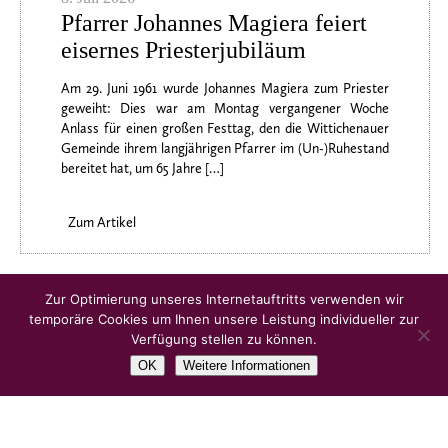
Pfarrer Johannes Magiera feiert
eisernes Priesterjubiläum
Am 29. Juni 1961 wurde Johannes Magiera zum Priester
geweiht: Dies war am Montag vergangener Woche
Anlass für einen großen Festtag, den die Wittichenauer
Gemeinde ihrem langjährigen Pfarrer im (Un-)Ruhestand
bereitet hat, um 65 Jahre […]
Zum Artikel
Ältere Artikel
Zur Optimierung unseres Internetauftritts verwenden wir
temporäre Cookies um Ihnen unsere Leistung individueller zur
Verfügung stellen zu können.
OK
Weitere Informationen