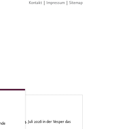
Kontakt
|
Impressum
|
Sitemap
stag, dem 04. Juli 2026 in der Vesper das
ände