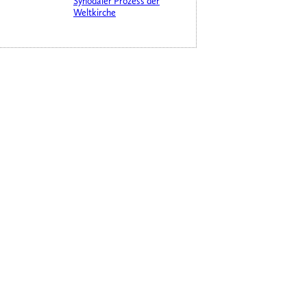
Synodaler Prozess der
Weltkirche