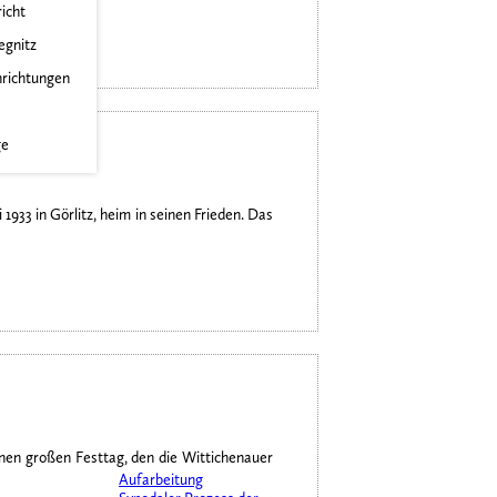
richt
egnitz
nrichtungen
ge
933 in Görlitz, heim in seinen Frieden. Das
nen großen Festtag, den die Wittichenauer
Aufarbeitung