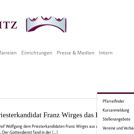
farreien
Einrichtungen
Presse & Medien
Intern
Pfarreifinder
Kursanmeldung
riesterkandidat Franz Wirges das Lektorat
Stellenangebote
hof Wolfgang dem Priesterkandidaten Franz Wirges aus unserem Bistum am Sam
Vereine und Verb
. Der Gottesdienst fand in der […]