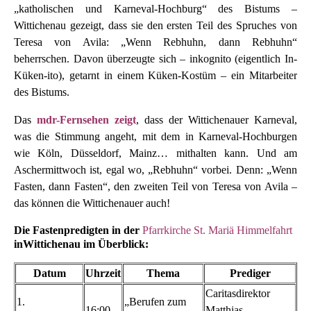
„katholischen und Karneval-Hochburg“ des Bistums –
Wittichenau gezeigt, dass sie den ersten Teil des Spruches von
Teresa von Avila: „Wenn Rebhuhn, dann Rebhuhn“
beherrschen. Davon überzeugte sich – inkognito (eigentlich In-
Küken-ito), getarnt in einem Küken-Kostüm – ein Mitarbeiter
des Bistums.
Das
mdr-Fernsehen zeigt
, dass der Wittichenauer Karneval,
was die Stimmung angeht, mit dem in Karneval-Hochburgen
wie Köln, Düsseldorf, Mainz… mithalten kann. Und am
Aschermittwoch ist, egal wo, „Rebhuhn“ vorbei. Denn: „Wenn
Fasten, dann Fasten“, den zweiten Teil von Teresa von Avila –
das können die Wittichenauer auch!
Die Fastenpredigten in der
Pfarrkirche St. Mariä Himmelfahrt
inWittichenau im Überblick:
Datum
Uhrzeit
Thema
Prediger
Caritasdirektor
1.
„Berufen zum
16:00
Matthias