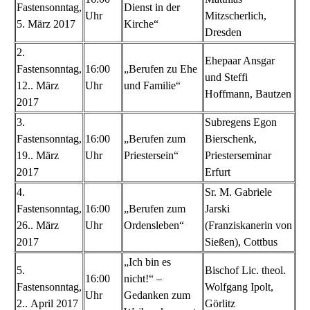
Fastensonntag,
Dienst in der
Uhr
Mitzscherlich,
5. März 2017
Kirche“
Dresden
2.
Ehepaar Ansgar
Fastensonntag,
16:00
„Berufen zu Ehe
und Steffi
12.. März
Uhr
und Familie“
Hoffmann, Bautzen
2017
3.
Subregens Egon
Fastensonntag,
16:00
„Berufen zum
Bierschenk,
19.. März
Uhr
Priestersein“
Priesterseminar
2017
Erfurt
4.
Sr. M. Gabriele
Fastensonntag,
16:00
„Berufen zum
Jarski
26.. März
Uhr
Ordensleben“
(Franziskanerin von
2017
Sießen), Cottbus
„Ich bin es
5.
Bischof Lic. theol.
16:00
nicht!“ –
Fastensonntag,
Wolfgang Ipolt,
Uhr
Gedanken zum
2.. April 2017
Görlitz