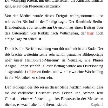
Dr. Wolfgang Kresak mit den Osterreitern die Andacht. Danach
ging es auf den Pferderücken zurück.
Von den Medien wurde dieses Ereignis wahrgenommen – so
wie es der Bischof in der Predigt sagte. Der Rundfunk Berlin-
Brandenburg, rbb, sendete am Ostersonntag einen Beitrag über
das Osterreiten von Ralbitz nach Wittichenau, der
hier
noch
einige Tage zu sehen ist.
Damit ist die Berichterstattung von rbb noch nicht am Ende. Der
rbb brachte weiterhin „eine sehr schön gemachte Bildreportage
über unser Heilig-Grab-Museum“ in Neuzelle, wie Pfarrer
Ansgar Florian schrieb. Dieser Beitrag wurde am Ostersonntag
ausgestrahlt, ist
hier
zu finden und wird etwa eine Woche lang
in der Mediathek zu sehen sein.
Den Kollegen des rbb sei an dieser Stelle herzlich gedankt, dass
sie die christliche Botschaft vom Leiden und Sterben Jesu
Christi – seiner Auferstehung – ins Bewusstsein der Menschen
rücken, es wachhalten und thematisieren.
Raphael