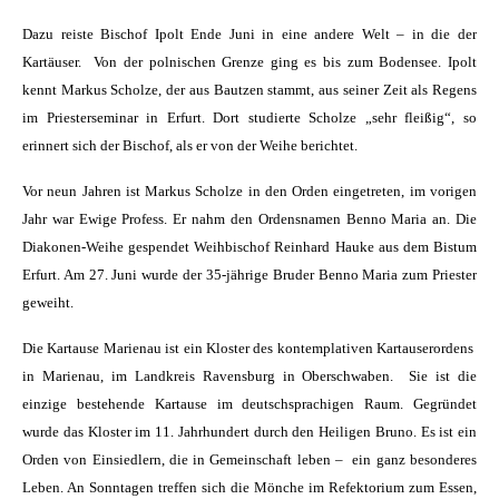
Dazu reiste Bischof Ipolt Ende Juni in eine andere Welt – in die der
Kartäuser. Von der polnischen Grenze ging es bis zum Bodensee. Ipolt
kennt Markus Scholze, der aus Bautzen stammt, aus seiner Zeit als Regens
im Priesterseminar in Erfurt. Dort studierte Scholze „sehr fleißig“, so
erinnert sich der Bischof, als er von der Weihe berichtet.
Vor neun Jahren ist Markus Scholze in den Orden eingetreten, im vorigen
Jahr war Ewige Profess. Er nahm den Ordensnamen Benno Maria an. Die
Diakonen-Weihe gespendet Weihbischof Reinhard Hauke aus dem Bistum
Erfurt. Am 27. Juni wurde der 35-jährige Bruder Benno Maria zum Priester
geweiht.
Die Kartause Marienau ist ein Kloster des kontemplativen Kartauserordens
in Marienau, im Landkreis Ravensburg in Oberschwaben. Sie ist die
einzige bestehende Kartause im deutschsprachigen Raum. Gegründet
wurde das Kloster im 11. Jahrhundert durch den Heiligen Bruno. Es ist ein
Orden von Einsiedlern, die in Gemeinschaft leben – ein ganz besonderes
Leben. An Sonntagen treffen sich die Mönche im Refektorium zum Essen,