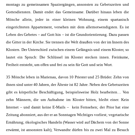
montags zu gemeinsamen Spaziergängen, ansonsten zu Gebetszeiten und
Gottesdiensten. Damit endet das Gemeinsame. Darüber hinaus leben die
Mönche allein, jeder in einer kleinen Wohnung, einem spartanisch
eingerichteten Appartement, versehen mit dem allernotwendigsten. Es ist
Leben des Gebetes – auf Gott hin – ist die Grundorientierung. Dazu passen
die Gitter in der Kirche. Sie trennen die Welt draußen von der im Innern des
Klosters. Der Unterschied zwischen einem Gefängnis und einem Kloster, so
lautet ein Spruch: Die Schlüssel im Kloster stecken innen. Freiräume,
Freiheit entsteht, um offen und frei zu sein für Gott und sein Wort.
35 Mönche leben in Marienau, davon 10 Priester und 25 Brüder. Zehn von
ihnen sind unter 40 Jahren, der Älteste ist 82 Jahre. Neben den Gebetszeiten
gibt es körperliche Beschäftigung, beispielsweise Holz bearbeiten… Von
zehn Männern, die um Aufnahme im Kloster bitten, bleibt einer. Kein
Internet – und damit keine E-Mails – kein Fernsehen; der Prior hat eine
Zeitung abonniert, aus der er an Sonntagen Wichtiges vorliest; vegetarische
Ernährung; ökologisches Handeln (Wasser wird auf Dächern von der Sonne
erwärmt, ist ansonsten kalt); Verwandte dürfen bis zu zwei Mal zu Besuch