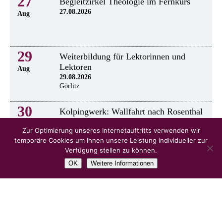
27
Begleitzirkel Theologie im Fernkurs
27.08.2026
Aug
29
Weiterbildung für Lektorinnen und
Lektoren
Aug
29.08.2026
Görlitz
30
Kolpingwerk: Wallfahrt nach Rosenthal
30.8.2026
Aug
Zur Optimierung unseres Internetauftritts verwenden wir
temporäre Cookies um Ihnen unsere Leistung individueller zur
Verfügung stellen zu können.
OK
Weitere Informationen
alle Veranstaltungen