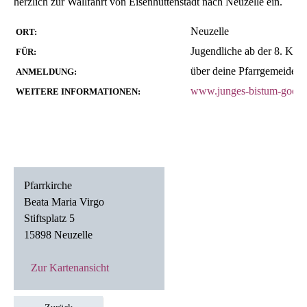
herzlich zur Wallfahrt von Eisenhüttenstadt nach Neuzelle ein.
Neuzelle
ORT:
Jugendliche ab der 8. Klas
FÜR:
über deine Pfarrgemeide
ANMELDUNG:
www.junges-bistum-goerli
WEITERE INFORMATIONEN:
Pfarrkirche

Beata Maria Virgo

Stiftsplatz 5

15898 Neuzelle
Zur Kartenansicht