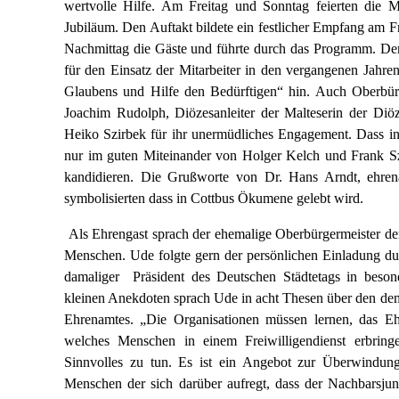
wertvolle Hilfe. Am Freitag und Sonntag feierten die 
Jubiläum. Den Auftakt bildete ein festlicher Empfang am F
Nachmittag die Gäste und führte durch das Programm. Der
für den Einsatz der Mitarbeiter in den vergangenen Jahre
Glaubens und Hilfe den Bedürftigen“ hin. Auch Oberbür
Joachim Rudolph, Diözesanleiter der Malteserin der Diöz
Heiko Szirbek für ihr unermüdliches Engagement. Dass in 
nur im guten Miteinander von Holger Kelch und Frank Sz
kandidieren. Die Grußworte von Dr. Hans Arndt, ehrena
symbolisierten dass in Cottbus Ökumene gelebt wird.
Als Ehrengast sprach der ehemalige Oberbürgermeister de
Menschen. Ude folgte gern der persönlichen Einladung du
damaliger Präsident des Deutschen Städtetags in beson
kleinen Anekdoten sprach Ude in acht Thesen über den dem
Ehrenamtes. „Die Organisationen müssen lernen, das Ehr
welches Menschen in einem Freiwilligendienst erbrin
Sinnvolles zu tun. Es ist ein Angebot zur Überwindung
Menschen der sich darüber aufregt, dass der Nachbarsjung