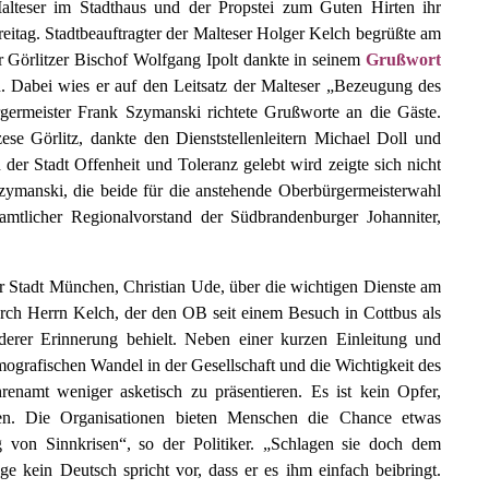
Malteser im Stadthaus und der Propstei zum Guten Hirten ihr
reitag. Stadtbeauftragter der Malteser Holger Kelch begrüßte am
 Görlitzer Bischof Wolfgang Ipolt dankte in seinem
Grußwort
n. Dabei wies er auf den Leitsatz der Malteser „Bezeugung des
germeister Frank Szymanski richtete Grußworte an die Gäste.
ese Görlitz, dankte den Dienststellenleitern Michael Doll und
der Stadt Offenheit und Toleranz gelebt wird zeigte sich nicht
ymanski, die beide für die anstehende Oberbürgermeisterwahl
mtlicher Regionalvorstand der Südbrandenburger Johanniter,
r Stadt München, Christian Ude, über die wichtigen Dienste am
rch Herrn Kelch, der den OB seit einem Besuch in Cottbus als
derer Erinnerung behielt. Neben einer kurzen Einleitung und
ografischen Wandel in der Gesellschaft und die Wichtigkeit des
enamt weniger asketisch zu präsentieren. Es ist kein Opfer,
gen. Die Organisationen bieten Menschen die Chance etwas
 von Sinnkrisen“, so der Politiker. „Schlagen sie doch dem
e kein Deutsch spricht vor, dass er es ihm einfach beibringt.