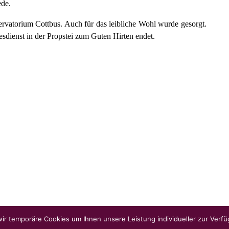
ede.
vatorium Cottbus. Auch für das leibliche Wohl wurde gesorgt.
sdienst in der Propstei zum Guten Hirten endet.
ir temporäre Cookies um Ihnen unsere Leistung individueller zur Verfü