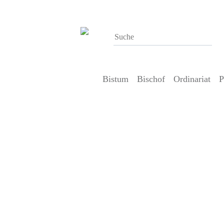
Bistum
Bischof
Ordinariat
P
27. Mai 2014
Malteser in Cottbus feiern 20-jäh