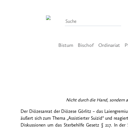
Bistum
Bischof
Ordinariat
P
4. Oktober 2022
Lebensschutz – Diözesanrat von Görli
Suizid“
Nicht durch die Hand, sondern 
Der Diözesanrat der Diözese Görlitz – das Laiengremi
äußert sich zum Thema „Assistierter Suizid“ und reagier
Diskussionen um das Sterbehilfe Gesetz § 217. In der