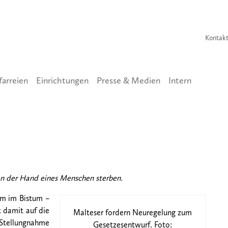
Kontak
farreien
Einrichtungen
Presse & Medien
Intern
tz äußert sich zum Thema „Assistierter
an der Hand eines Menschen sterben.
um im Bistum –
t damit auf die
Malteser fordern Neuregelung zum
 Stellungnahme
Gesetzesentwurf. Foto: