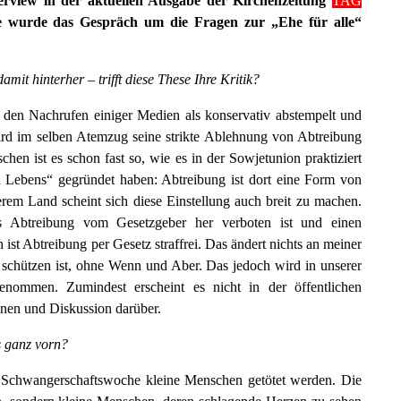
nterview in der aktuellen Ausgabe der Kirchenzeitung
TAG
te wurde das Gespräch um die Fragen zur „Ehe für alle“
damit hinterher – trifft diese
These Ihre Kritik?
 den Nachrufen einiger Medien als konservativ abstempelt und
ird im selben Atemzug seine strikte Ablehnung von Abtreibung
chen ist es schon fast so, wie es in der Sowjetunion praktiziert
n Lebens“ gegründet haben: Abtreibung ist dort eine Form von
rem Land scheint sich diese Einstellung auch breit zu machen.
 Abtreibung vom Gesetzgeber her verboten ist und einen
 ist Abtreibung per Gesetz straffrei. Das ändert nichts an meiner
schützen ist, ohne Wenn und Aber. Das jedoch wird in unserer
nommen. Zumindest erscheint es nicht in der öffentlichen
onen und Diskussion darüber.
s ganz vorn?
n Schwangerschaftswoche kleine Menschen getötet werden. Die