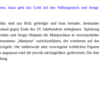
en, dann geht das Geld auf den Stiftungsstock und bringt
schka sind aus Holz gefertigte und bunt bemalte, ineinander
ussland gegen Ende des 19. Jahrhunderts zerlegbares Spielzeug
tschkin und Sergei Maljutin die Matrjoschkas in verschachtelter
uennamens „Matrjona“ zurückzuführen, der wiederum auf das
rückgeht. Die mittlerweile aber vorwiegend weiblichen Figuren
 angepasst wird die jeweils nächstgrößere gedrechselt. Die hier
sburg.