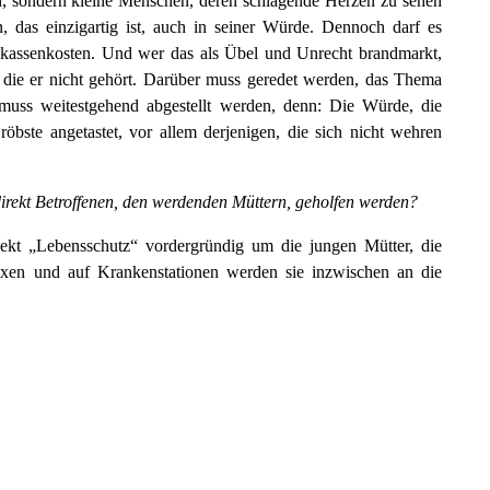
en, sondern kleine Menschen, deren schlagende Herzen zu sehen
, das einzigartig ist, auch in seiner Würde. Dennoch darf es
enkassenkosten. Und wer das als Übel und Unrecht brandmarkt,
in die er nicht gehört. Darüber muss geredet werden, das Thema
 muss weitestgehend abgestellt werden, denn: Die Würde, die
bste angetastet, vor allem derjenigen, die sich nicht wehren
direkt Betroffenen, den werdenden Müttern, geholfen werden?
jekt „Lebensschutz“ vordergründig um die jungen Mütter, die
praxen und auf Krankenstationen werden sie inzwischen an die