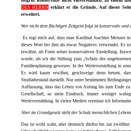
Begriff konservativ nicht einverstanden. In einem I
DES HERRN
erklärt er die Gründe. Auf dieser Sei
erweitert.
Wer nicht dem flüchtigen Zeitgeist folgt ist konservativ und 
Es regt mich auf, dass man Kardinal Joachim Meisner in
dieses Wort bei ihm als etwas Negatives verwendet. Es w
erwähnt, als Form seiner konservativen Einstellung. Inzwis
wurde, als wir die Stiftung zum „Schutz des ungeborene
Familienplanung gewesen. In der Wertevorstellung in unse
Es wird kaum erwähnt, geschweige denn betont, dass
Straftatbestand darstellt. Nur unter bestimmten Bedingungen
Auffassung, dass das Leben von Anfang bis zum Ende zu 
Gesellschaft, so mein Eindruck, immer weniger wahrge
Wertevermittlung. In vielen Medien vermisse ich Informati
Aber im Grundgesetz steht der Schutz menschlichen Leben
Das ist wohl wahr, aber dennoch dürfen bis zur zwölfte