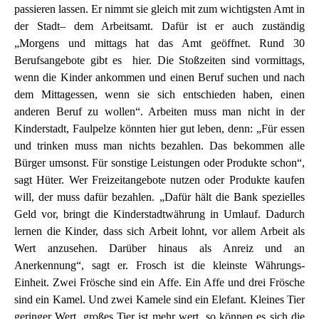
passieren lassen. Er nimmt sie gleich mit zum wichtigsten Amt in
der Stadt– dem Arbeitsamt. Dafür ist er auch zuständig
„Morgens und mittags hat das Amt geöffnet. Rund 30
Berufsangebote gibt es hier. Die Stoßzeiten sind vormittags,
wenn die Kinder ankommen und einen Beruf suchen und nach
dem Mittagessen, wenn sie sich entschieden haben, einen
anderen Beruf zu wollen“. Arbeiten muss man nicht in der
Kinderstadt, Faulpelze könnten hier gut leben, denn: „Für essen
und trinken muss man nichts bezahlen. Das bekommen alle
Bürger umsonst. Für sonstige Leistungen oder Produkte schon“,
sagt Hüter. Wer Freizeitangebote nutzen oder Produkte kaufen
will, der muss dafür bezahlen. „Dafür hält die Bank spezielles
Geld vor, bringt die Kinderstadtwährung in Umlauf. Dadurch
lernen die Kinder, dass sich Arbeit lohnt, vor allem Arbeit als
Wert anzusehen. Darüber hinaus als Anreiz und an
Anerkennung“, sagt er. Frosch ist die kleinste Währungs-
Einheit. Zwei Frösche sind ein Affe. Ein Affe und drei Frösche
sind ein Kamel. Und zwei Kamele sind ein Elefant. Kleines Tier
geringer Wert, großes Tier ist mehr wert, so können es sich die