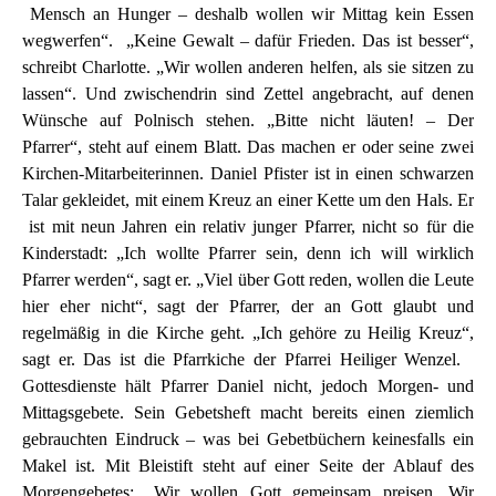
Mensch an Hunger – deshalb wollen wir Mittag kein Essen
wegwerfen“. „Keine Gewalt – dafür Frieden. Das ist besser“,
schreibt Charlotte. „Wir wollen anderen helfen, als sie sitzen zu
lassen“. Und zwischendrin sind Zettel angebracht, auf denen
Wünsche auf Polnisch stehen. „Bitte nicht läuten! – Der
Pfarrer“, steht auf einem Blatt. Das machen er oder seine zwei
Kirchen-Mitarbeiterinnen. Daniel Pfister ist in einen schwarzen
Talar gekleidet, mit einem Kreuz an einer Kette um den Hals. Er
ist mit neun Jahren ein relativ junger Pfarrer, nicht so für die
Kinderstadt: „Ich wollte Pfarrer sein, denn ich will wirklich
Pfarrer werden“, sagt er. „Viel über Gott reden, wollen die Leute
hier eher nicht“, sagt der Pfarrer, der an Gott glaubt und
regelmäßig in die Kirche geht. „Ich gehöre zu Heilig Kreuz“,
sagt er. Das ist die Pfarrkiche der Pfarrei Heiliger Wenzel.
Gottesdienste hält Pfarrer Daniel nicht, jedoch Morgen- und
Mittagsgebete. Sein Gebetsheft macht bereits einen ziemlich
gebrauchten Eindruck – was bei Gebetbüchern keinesfalls ein
Makel ist. Mit Bleistift steht auf einer Seite der Ablauf des
Morgengebetes: „Wir wollen Gott gemeinsam preisen. Wir