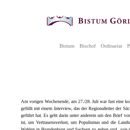
Bistum
Bischof
Ordinariat
P
30. Juli 2019
Interview mit Bischof Ipolt in de
Am vorigen Wochenende, am 27./28. Juli war fast eine kom
gefüllt mit einem Interview, das der Regionalleiter der S
geführt hat. Es geht darin unter anderem um den Brief vo
ist, um Vertrauensverlust, um Populismus und die Land
Wahlen in Brandenburg und Sachsen zu gehen und „von i