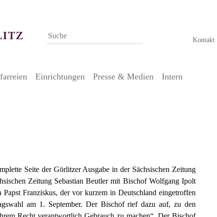
Kontakt
farreien
Einrichtungen
Presse & Medien
Intern
r Sächsischen Zeitung Görlitz
plette Seite der Görlitzer Ausgabe in der Sächsischen Zeitung
ächsischen Zeitung Sebastian Beutler mit Bischof Wolfgang Ipolt
n Papst Franziskus, der vor kurzem in Deutschland eingetroffen
tagswahl am 1. September. Der Bischof rief dazu auf, zu den
hrem Recht verantwortlich Gebrauch zu machen“. Der Bischof