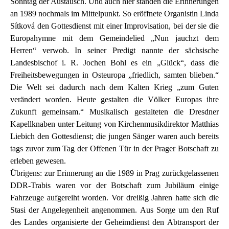
Sonntag der Austausch. Und auch hier standen die Erinnerungen
an 1989 nochmals im Mittelpunkt. So eröffnete Organistin Linda
Sítková den Gottesdienst mit einer Improvisation, bei der sie die
Europahymne mit dem Gemeindelied „Nun jauchzt dem
Herren“ verwob. In seiner Predigt nannte der sächsische
Landesbischof i. R. Jochen Bohl es ein „Glück“, dass die
Freiheitsbewegungen in Osteuropa „friedlich, samten blieben.“
Die Welt sei dadurch nach dem Kalten Krieg „zum Guten
verändert worden. Heute gestalten die Völker Europas ihre
Zukunft gemeinsam.“ Musikalisch gestalteten die Dresdner
Kapellknaben unter Leitung von Kirchenmusikdirektor Matthias
Liebich den Gottesdienst; die jungen Sänger waren auch bereits
tags zuvor zum Tag der Offenen Tür in der Prager Botschaft zu
erleben gewesen.
Übrigens: zur Erinnerung an die 1989 in Prag zurückgelassenen
DDR-Trabis waren vor der Botschaft zum Jubiläum einige
Fahrzeuge aufgereiht worden. Vor dreißig Jahren hatte sich die
Stasi der Angelegenheit angenommen. Aus Sorge um den Ruf
des Landes organisierte der Geheimdienst den Abtransport der