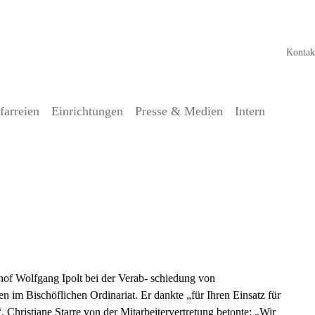
Kontak
farreien
Einrichtungen
Presse & Medien
Intern
nick verabschiedet
chof Wolfgang Ipolt bei der Verab- schiedung von
 im Bischöflichen Ordinariat. Er dankte „für Ihren Einsatz für
hristiane Starre von der Mitarbeitervertretung betonte: „Wir