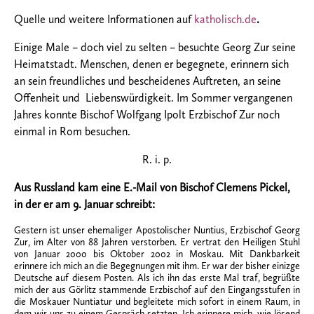
Quelle und weitere Informationen auf
katholisch.de
.
Einige Male – doch viel zu selten – besuchte Georg Zur seine
Heimatstadt. Menschen, denen er begegnete, erinnern sich
an sein freundliches und bescheidenes Auftreten, an seine
Offenheit und Liebenswürdigkeit. Im Sommer vergangenen
Jahres konnte Bischof Wolfgang Ipolt Erzbischof Zur noch
einmal in Rom besuchen.
R. i. p.
Aus Russland kam eine E.-Mail von Bischof Clemens Pickel,
in der er am 9. Januar schreibt:
Gestern ist unser ehemaliger Apostolischer Nuntius, Erzbischof Georg
Zur, im Alter von 88 Jahren verstorben. Er vertrat den Heiligen Stuhl
von Januar 2000 bis Oktober 2002 in Moskau. Mit Dankbarkeit
erinnere ich mich an die Begegnungen mit ihm. Er war der bisher einizge
Deutsche auf diesem Posten. Als ich ihn das erste Mal traf, begrüßte
mich der aus Görlitz stammende Erzbischof auf den Eingangsstufen in
die Moskauer Nuntiatur und begleitete mich sofort in einem Raum, in
dem wir uns zu einem Gespräch setzten. Ich erinnere mich, wie lösend