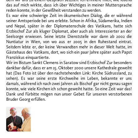
das auf mich wirkte, dass ich über Wichtiges in meiner Muttersprache
reden konnte, in der Gewißheit verstanden zu werden.
Es war eine schwierige Zeit im ökumenischen Dialog, die er während
seiner Amtsperiode bei uns erlebte. Schon in Afrika, Südamerika, Indien
und Nepal, später in der Diplomatenschule des Vatikans, hatte sich
Erzbischof Zur als kluger Diplomat, aber auch als Interessierter an der
Seelsorge erwiesen. Seine letzte Dienststelle war dann ab 2002 die
Nuntiatur in Wien, von wo aus er 2005 in den Ruhestand eintrat.
Seitdem lebte er, der keine Verwandten mehr in dieser Welt hatte, im
Gästehaus des Vatikans, dort, wo sich ein paar Jahre später auch Papst
Franziskus einquartierte.
Wir im Bistum Sankt Clemens in Saratow sind Erzbischof Zur besonders
dankbar dafür, dass er am 15. Oktober 2000 unsere Kathedrale geweiht
hat (Das Foto ist über den nachstehenden Link: Kirche Südrussland, zu
sehen). Es war seine erste Kirchweihe im Leben, bekannte er uns
damals, während ich nach zwei Jahren als Bischof gar nicht genau sagen
konnte, wie viele Kirchen ich schon geweiht hatte. So eine Zeit war das!
Dank und Fürbitte mögen nun unser Gebet für unseren verstorbenen
Bruder Georg erfüllen.