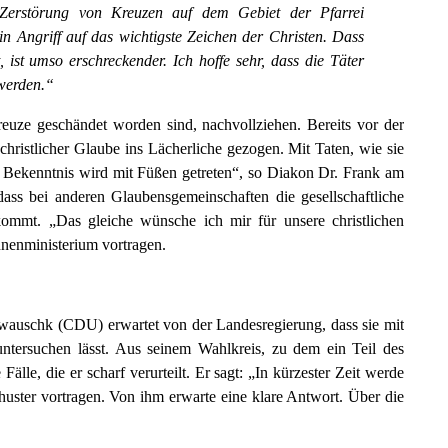
 Zerstörung von Kreuzen auf dem Gebiet der Pfarrei
ein Angriff auf das wichtigste Zeichen der Christen. Dass
, ist umso erschreckender. Ich hoffe sehr, dass die Täter
 werden.“
euze geschändet worden sind, nachvollziehen. Bereits vor der
 christlicher Glaube ins Lächerliche gezogen. Mit Taten, wie sie
hes Bekenntnis wird mit Füßen getreten“, so Diakon Dr. Frank am
 dass bei anderen Glaubensgemeinschaften die gesellschaftliche
ommt. „Das gleiche wünsche ich mir für unsere christlichen
nnenministerium vortragen.
wauschk (CDU) erwartet von der Landesregierung, dass sie mit
tersuchen lässt. Aus seinem Wahlkreis, zu dem ein Teil des
älle, die er scharf verurteilt. Er sagt: „In kürzester Zeit werde
uster vortragen. Von ihm erwarte eine klare Antwort. Über die