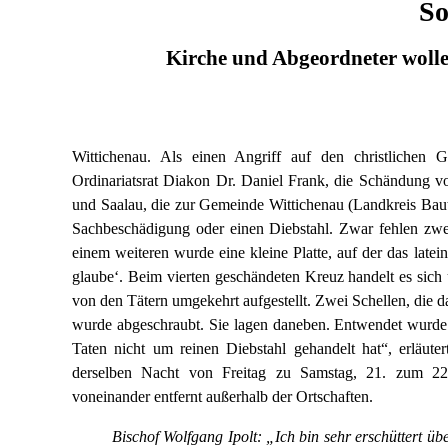
So
Kirche und Abgeordneter woll
Wittichenau. Als einen Angriff auf den christlichen 
Ordinariatsrat Diakon Dr. Daniel Frank, die Schändung v
und Saalau, die zur Gemeinde Wittichenau (Landkreis Bautz
Sachbeschädigung oder einen Diebstahl. Zwar fehlen zwe
einem weiteren wurde eine kleine Platte, auf der das latei
glaubeʻ. Beim vierten geschändeten Kreuz handelt es sic
von den Tätern umgekehrt aufgestellt. Zwei Schellen, die 
wurde abgeschraubt. Sie lagen daneben. Entwendet wurde hie
Taten nicht um reinen Diebstahl gehandelt hat“, erläute
derselben Nacht von Freitag zu Samstag, 21. zum 22.
voneinander entfernt außerhalb der Ortschaften.
Bischof Wolfgang Ipolt: „Ich bin sehr erschüttert ü