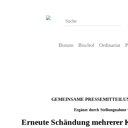
Bistum
Bischof
Ordinariat
P
27. Oktober 2022
Erneute Schändung mehrerer Kreu
Sorben
GEMEINSAME PRESSEMITTEILUNG de
Ergänzt durch Stellungnahme v
Erneute Schändung mehrerer K