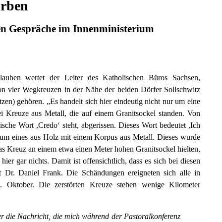
rben
en Gespräche im Innenministerium
Glauben wertet der Leiter des Katholischen Büros Sachsen,
on vier Wegkreuzen in der Nähe der beiden Dörfer Sollschwitz
en) gehören. „Es handelt sich hier eindeutig nicht nur um eine
i Kreuze aus Metall, die auf einem Granitsockel standen. Von
nische Wort ,Credoʻ steht, abgerissen. Dieses Wort bedeutet ,Ich
h um eines aus Holz mit einem Korpus aus Metall. Dieses wurde
das Kreuz an einem etwa einen Meter hohen Granitsockel hielten,
r gar nichts. Damit ist offensichtlich, dass es sich bei diesen
rt Dr. Daniel Frank. Die Schändungen ereigneten sich alle in
 Oktober. Die zerstörten Kreuze stehen wenige Kilometer
ber die Nachricht, die mich während der Pastoralkonferenz