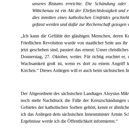
unseres Bistums erreichte. Die Schändung oder
Wittichenau ist ein Akt der Ehrfurchtslosigkeit und 
dies inmitten eines katholischen Umfeldes geschieht
gefasst werden und dafür zur Rechenschaft gezogen
„Ich kann die Gefühle der gläubigen Menschen, deren Kr
Friedlichen Revolution wurde von staatlicher Seite aus ihr
jetzt geschehen sind, passiert das erneut: Unser christlic
Donnerstag, 27. Oktober, weiter. Für richtig erachtet er,
Wachsamkeit groß ist, wenn es dort zu einem Angriff k
Kirchen.“ Dieses Anliegen will er auch beim sächsischen I
Der Abgeordnete des sächsischen Landtages Aloysius Mik
noch mehr Nachdruck die Fälle der Kreuzschändungen un
Gebietes der katholischen Sorben gehört, kennt er ähnliche F
ich das Anliegen dem sächsischen Innenminister Armin Sch
Ergebnisse werde ich die Öffentlichkeit informieren.“