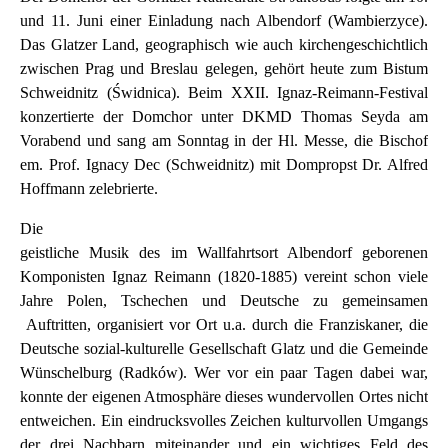
und 11. Juni einer Einladung nach Albendorf (Wambierzyce).
Das Glatzer Land, geographisch wie auch kirchengeschichtlich
zwischen Prag und Breslau gelegen, gehört heute zum Bistum
Schweidnitz (Świdnica). Beim XXII. Ignaz-Reimann-Festival
konzertierte der Domchor unter DKMD Thomas Seyda am
Vorabend und sang am Sonntag in der Hl. Messe, die Bischof
em. Prof. Ignacy Dec (Schweidnitz) mit Dompropst Dr. Alfred
Hoffmann zelebrierte.
Die
geistliche Musik des im Wallfahrtsort Albendorf geborenen
Komponisten Ignaz Reimann (1820-1885) vereint schon viele
Jahre Polen, Tschechen und Deutsche zu gemeinsamen
Auftritten, organisiert vor Ort u.a. durch die Franziskaner, die
Deutsche sozial-kulturelle Gesellschaft Glatz und die Gemeinde
Wünschelburg (Radków). Wer vor ein paar Tagen dabei war,
konnte der eigenen Atmosphäre dieses wundervollen Ortes nicht
entweichen. Ein eindrucksvolles Zeichen kulturvollen Umgangs
der drei Nachbarn miteinander und ein wichtiges Feld des