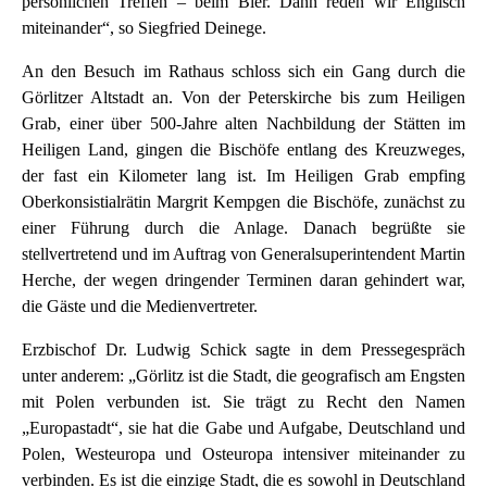
persönlichen Treffen – beim Bier. Dann reden wir Englisch
miteinander“, so Siegfried Deinege.
An den Besuch im Rathaus schloss sich ein Gang durch die
Görlitzer Altstadt an. Von der Peterskirche bis zum Heiligen
Grab, einer über 500-Jahre alten Nachbildung der Stätten im
Heiligen Land, gingen die Bischöfe entlang des Kreuzweges,
der fast ein Kilometer lang ist. Im Heiligen Grab empfing
Oberkonsistialrätin Margrit Kempgen die Bischöfe, zunächst zu
einer Führung durch die Anlage. Danach begrüßte sie
stellvertretend und im Auftrag von Generalsuperintendent Martin
Herche, der wegen dringender Terminen daran gehindert war,
die Gäste und die Medienvertreter.
Erzbischof Dr. Ludwig Schick sagte in dem Pressegespräch
unter anderem: „Görlitz ist die Stadt, die geografisch am Engsten
mit Polen verbunden ist. Sie trägt zu Recht den Namen
„Europastadt“, sie hat die Gabe und Aufgabe, Deutschland und
Polen, Westeuropa und Osteuropa intensiver miteinander zu
verbinden. Es ist die einzige Stadt, die es sowohl in Deutschland