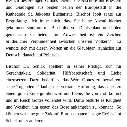
Besuch des Heiligen Grabes feierten die Bischöfe mit Priestern
und Gläubigen aus beiden Teilen der Europastadt in der
Kathedrale St. Jakobus Eucharistie. Bischof Ipolt sagte zur
Begrüßung: „Ich freue mich, dass Sie heute Abend hierher
gekommen sind, um mit Bischöfen von Deutschland und Polen
gemeinsam zu beten. Ihre Anwesenheit ist ein Zeichen
brüderlicher Verbundenheit zwischen unseren Völkern“ Er
wandte sich mit diesen Worten an die Gläubigen, zunächst auf
Deutsch, danach auf Polnisch.
Bischof Dr. Schick apelliert in seiner Predigt, sich für
Gerechtigkeit, Solidarität, Hilfsbereitschaft und Liebe
einzusetzen. Dazu bedarf es, das Wort Gottes zu bewahren,
seine Tugenden: Glaube, der vertraut, Hoffnung, dass alles zu
einem guten Ende geführt wird und Liebe, die von Gott kommt
und im Reich Gottes vollendet wird. Dafür bedürfe es Klugheit
und Weisheit, um gegen das Böse ankämpfen zu können: „So
können wir eine gute Zukunft Europas bauen“, sagte Erzbischof
Schick unter anderem.