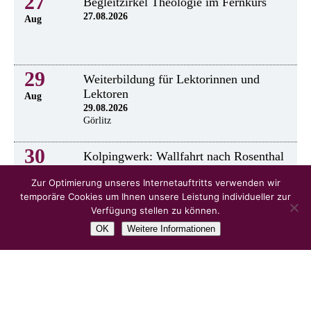
27
Begleitzirkel Theologie im Fernkurs
27.08.2026
Aug
29
Weiterbildung für Lektorinnen und
Lektoren
Aug
29.08.2026
Görlitz
30
Kolpingwerk: Wallfahrt nach Rosenthal
30.8.2026
Aug
Zur Optimierung unseres Internetauftritts verwenden wir
temporäre Cookies um Ihnen unsere Leistung individueller zur
Verfügung stellen zu können.
OK
Weitere Informationen
alle Veranstaltungen