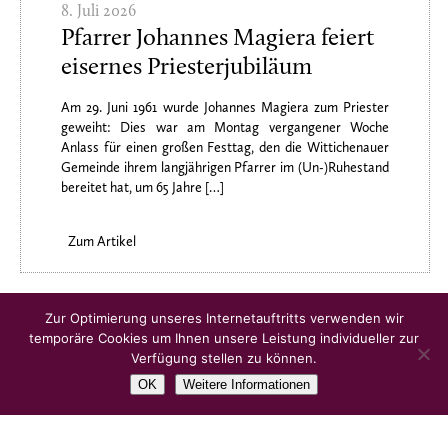
8. Juli 2026
Pfarrer Johannes Magiera feiert
eisernes Priesterjubiläum
Am 29. Juni 1961 wurde Johannes Magiera zum Priester
geweiht: Dies war am Montag vergangener Woche
Anlass für einen großen Festtag, den die Wittichenauer
Gemeinde ihrem langjährigen Pfarrer im (Un-)Ruhestand
bereitet hat, um 65 Jahre […]
Zum Artikel
Ältere Artikel
Zur Optimierung unseres Internetauftritts verwenden wir
temporäre Cookies um Ihnen unsere Leistung individueller zur
Verfügung stellen zu können.
OK
Weitere Informationen