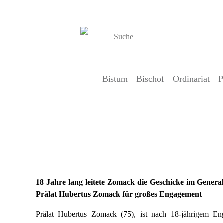
Bistum
Bischof
Ordinariat
P
9. November 2016
Bonifatiuswerk dankt Prälat Hub
Engagement
18 Jahre lang leitete Zomack die Geschicke im Genera
Prälat Hubertus Zomack für großes Engagement
Prälat Hubertus Zomack (75), ist nach 18-jährigem E