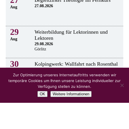
Begleitzirkel Theologie im Fernkurs
27.08.2026
Aug
29
Weiterbildung für Lektorinnen und
Lektoren
Aug
29.08.2026
Görlitz
30
Kolpingwerk: Wallfahrt nach Rosenthal
30.8.2026
Aug
Zur Optimierung unseres Internetauftritts verwenden wir
temporäre Cookies um Ihnen unsere Leistung individueller zur
Verfügung stellen zu können.
OK
Weitere Informationen
alle Veranstaltungen