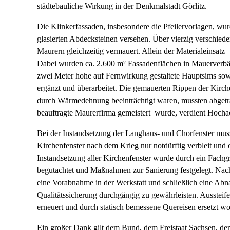
städtebauliche Wirkung in der Denkmalstadt Görlitz.
Die Klinkerfassaden, insbesondere die Pfeilervorlagen, wur
glasierten Abdecksteinen versehen. Über vierzig verschiede
Maurern gleichzeitig vermauert. Allein der Materialeinsatz 
Dabei wurden ca. 2.600 m² Fassadenflächen in Mauerverbänd
zwei Meter hohe auf Fernwirkung gestaltete Hauptsims sow
ergänzt und überarbeitet. Die gemauerten Rippen der Kirche
durch Wärmedehnung beeinträchtigt waren, mussten abgetr
beauftragte Maurerfirma gemeistert wurde, verdient Hoch
Bei der Instandsetzung der Langhaus- und Chorfenster mus
Kirchenfenster nach dem Krieg nur notdürftig verbleit und
Instandsetzung aller Kirchenfenster wurde durch ein Fachgr
begutachtet und Maßnahmen zur Sanierung festgelegt. Nach F
eine Vorabnahme in der Werkstatt und schließlich eine Abn
Qualitätssicherung durchgängig zu gewährleisten. Aussteif
erneuert und durch statisch bemessene Quereisen ersetzt w
Ein großer Dank gilt dem Bund, dem Freistaat Sachsen, de