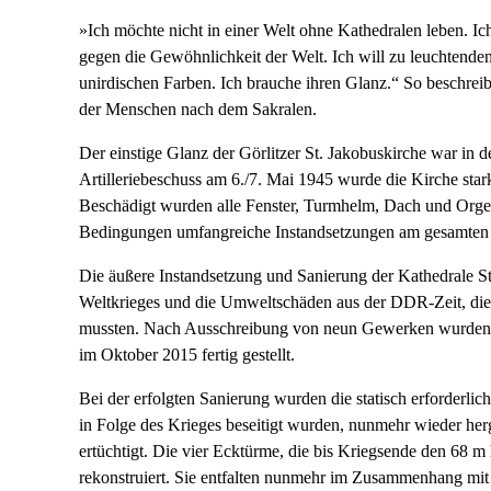
»Ich möchte nicht in einer Welt ohne Kathedralen leben. Ic
gegen die Gewöhnlichkeit der Welt. Ich will zu leuchtende
unirdischen Farben. Ich brauche ihren Glanz.“ So beschreibt
der Menschen nach dem Sakralen.
Der einstige Glanz der Görlitzer St. Jakobuskirche war in 
Artilleriebeschuss am 6./7. Mai 1945 wurde die Kirche stark
Beschädigt wurden alle Fenster, Turmhelm, Dach und Orgel
Bedingungen umfangreiche Instandsetzungen am gesamten 
Die äußere Instandsetzung und Sanierung der Kathedrale S
Weltkrieges und die Umweltschäden aus der DDR-Zeit, die 
mussten. Nach Ausschreibung von neun Gewerken wurden
im Oktober 2015 fertig gestellt.
Bei der erfolgten Sanierung wurden die statisch erforderl
in Folge des Krieges beseitigt wurden, nunmehr wieder herge
ertüchtigt. Die vier Ecktürme, die bis Kriegsende den 68 
rekonstruiert. Sie entfalten nunmehr im Zusammenhang mit d