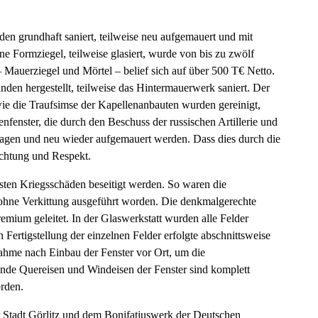
den grundhaft saniert, teilweise neu aufgemauert und mit
ne Formziegel, teilweise glasiert, wurde von bis zu zwölf
– Mauerziegel und Mörtel – belief sich auf über 500 T€ Netto.
en hergestellt, teilweise das Hintermauerwerk saniert. Der
ie die Traufsimse der Kapellenanbauten wurden gereinigt,
nfenster, die durch den Beschuss der russischen Artillerie und
agen und neu wieder aufgemauert werden. Dass dies durch die
achtung und Respekt.
sten Kriegsschäden beseitigt werden. So waren die
 ohne Verkittung ausgeführt worden. Die denkmalgerechte
emium geleitet. In der Glaswerkstatt wurden alle Felder
ertigstellung der einzelnen Felder erfolgte abschnittsweise
ahme nach Einbau der Fenster vor Ort, um die
ende Quereisen und Windeisen der Fenster sind komplett
orden.
r Stadt Görlitz und dem Bonifatiuswerk der Deutschen