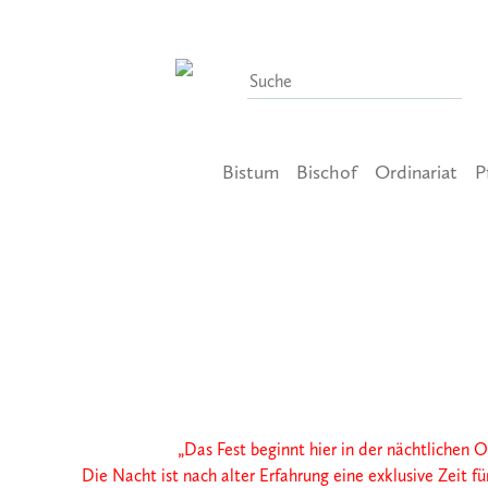
Bistum
Bischof
Ordinariat
P
8. April 2012
Auferstehung feiern
xxxxxxxxxxxx
„Das Fest beginnt hier in der nächtlichen
Os
Die Nacht ist nach alter Erfahrung
eine exklusive Zeit f